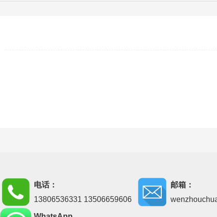
电话：
邮箱：
13806536331 13506659606
wenzhouchu
WhatsApp