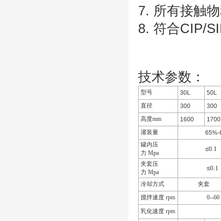
7. 所有接触
8. 符合CI
技术参数：
型号
30L
50L
直径
300
300
高度mm
1600
1700
灌装量
65%-8
罐内压
≤
0.1
力 Mpa
夹套压
≤
0.1
力 Mpa
冷却方式
夹套
搅拌速度 rpm
0--60
乳化速度 rpm
28