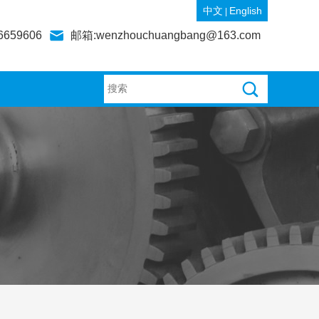
中文
English
|
6659606
邮箱:wenzhouchuangbang@163.com