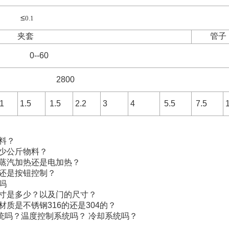
≤
0.1
夹套
管子
0--60
2800
.1
1.5
1.5
2.2
3
4
5.5
7.5
物料？
多少公斤物料？
？蒸汽加热还是电加热？
的还是按钮控制？
吗
尺寸是多少？以及门的尺寸？
材质是不锈钢316的还是304的？
统吗？温度控制系统吗？ 冷却系统吗？