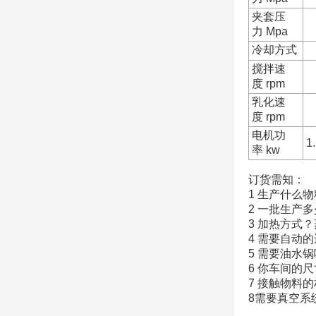
夹套压
力 Mpa
冷却方式
搅拌速
度 rpm
乳化速
度 rpm
电机功
1
率 kw
订货需知：
1 生产什么
2 一批生产
3 加热方式
4 需要自动
5 需要油水锅
6 你车间的
7 接触物料的
8需要真空系