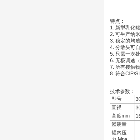
特点：
1. 新型乳
2. 可生产
3. 稳定的
4. 分散头
5. 只需一
6. 无极调速
7. 所有接触
8. 符合CI
技术参数：
型号
3
直径
3
高度mm
1
灌装量
罐内压
力 Mpa