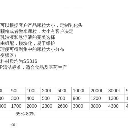
化罐可以根据客户产品颗粒大小，定制乳化头
纳米颗粒或者微米颗粒，大小有客户决定
均质乳浊液和悬浮液的完美选择
可自由组配，模块化，易于维护
次处理便可得到集中的颗粒大小分布
（变频器）
物料材质均为SS316
P/SIP清洁标准，适合食品及医药生产
0L
50L
100L
200L
500L
1000L
2000L
3000L
00
300
400
500
700
900
1200
1300
600
1700
2000
2300
2600
3000
3800
4300
65%-80%
≤
0.1