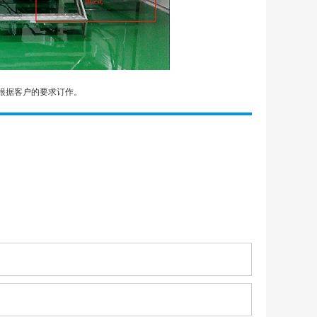
根据客户的要求订作。